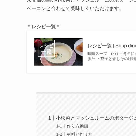
ベーコンと合わせて美味しくいただけます。
＊レシピ一覧＊
レシピ一覧 | Soup dini
味噌スープ (27) ・冬
豚汁 ・茄子と青じその味噌
小松菜とマッシュルームのポタージ
作り方動画
材料と作り方