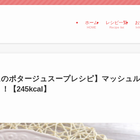
ホーム
レシピ一覧
お
HOME
Recipe list
In
ムのポタージュスープレシピ】マッシュ
245kcal】