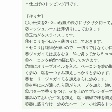
＊仕上げのトッピング用です。
【作り方】
①小松菜を2～3cm程度の長さにザクザク切って
②マッシュルームは薄切りにしておきます
③玉ねぎをスライスします。
④セロリを小口から薄切りにしておきます。
＊セロリは繊維が強いので、千切りではなく小
⑤ジャガイモは皮をむき、¼に切ってから５ｍ
⑥ベーコンを約5mm幅に切っておきます。
⑦鍋にオリーブオイルを入れ、ベーコンを炒め
く炒め、塩を一つまみ加えしっかりと炒めます
⑧セロリ・ジャガイモを加えさらに炒めます。
⑨材料に火が通ったら鶏がらスープを加え、沸
⑩バターで香りをつけ、火を止めてブレンダー
⑪温めておいた牛乳を加え、塩・胡椒で味を調
⑫器に盛り付け、炒めたベーコン・小松菜をト