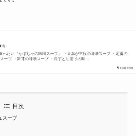
ng
至に食べたい『かぼちゃの味噌スープ』 ・豆腐が主役の味噌スープ ・定番の
スープ ・舞茸の味噌スープ ・長芋と油揚げの味…
Soup dining
目次
ュスープ